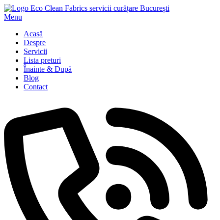
Menu
Acasă
Despre
Servicii
Lista preturi
Înainte & După
Blog
Contact