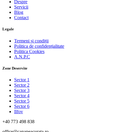
Despre
Servicii
Blog
Contact
Legale
Termeni și condiții
Politica de confidențialitate
Politica Cookies
A.N.P.C
Zone Deservite
Sector 1
Sector 2
Sector 3
Sector 4
Sector 5
Sector 6
Ilfov
+40 773 498 838
office@canapeacurata.ro