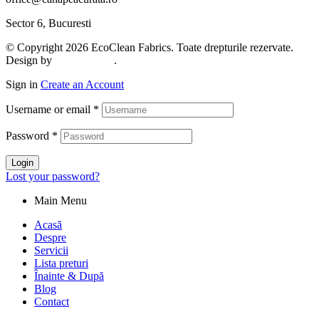
Sector 6, Bucuresti
© Copyright 2026 EcoClean Fabrics. Toate drepturile rezervate.
Design by
AllmaDesign
.
Sign in
Create an Account
Username or email
*
Password
*
Login
Lost your password?
Main Menu
Acasă
Despre
Servicii
Lista preturi
Înainte & După
Blog
Contact