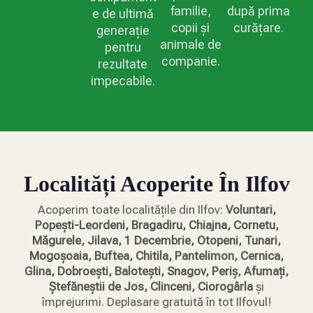
familie,
după prima
e de ultimă
copii și
curățare.
generație
animale de
pentru
companie.
rezultate
impecabile.
Localități Acoperite În Ilfov
Acoperim toate localitățile din Ilfov:
Voluntari,
Popești-Leordeni, Bragadiru, Chiajna, Cornetu,
Măgurele, Jilava, 1 Decembrie, Otopeni, Tunari,
Mogoșoaia, Buftea, Chitila, Pantelimon, Cernica,
Glina, Dobroești, Balotești, Snagov, Periș, Afumați,
Ștefăneștii de Jos, Clinceni, Ciorogârla
și
împrejurimi. Deplasare gratuită în tot Ilfovul!