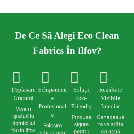
De Ce Să Alegi Eco Clean
Fabrics În Ilfov?
Deplasare
Echipament
Soluții
Rezultate
Gratuită
E
Eco-
Vizibile
Profesional
Friendly
Imediat
Venim
E
gratuit la
Produse
Canapeaua
domiciliul
sigure
ta va arăta
Folosim
tău în Ilfov.
pentru
ca nouă
echipament